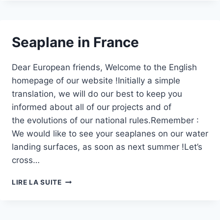
DU
DÉCRET
DU
9
Seaplane in France
AVRIL
2010
Dear European friends, Welcome to the English
homepage of our website !Initially a simple
translation, we will do our best to keep you
informed about all of our projects and of
the evolutions of our national rules.Remember :
We would like to see your seaplanes on our water
landing surfaces, as soon as next summer !Let’s
cross…
SEAPLANE
LIRE LA SUITE
IN
FRANCE