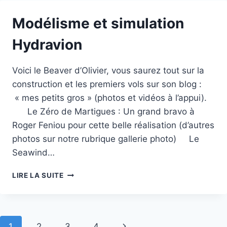
VIDÉOS)
Modélisme et simulation
Hydravion
Voici le Beaver d’Olivier, vous saurez tout sur la
construction et les premiers vols sur son blog :
« mes petits gros » (photos et vidéos à l’appui).
Le Zéro de Martigues : Un grand bravo à
Roger Feniou pour cette belle réalisation (d’autres
photos sur notre rubrique gallerie photo) Le
Seawind…
MODÉLISME
LIRE LA SUITE
ET
SIMULATION
HYDRAVION
Navigation
Page
1
2
3
4