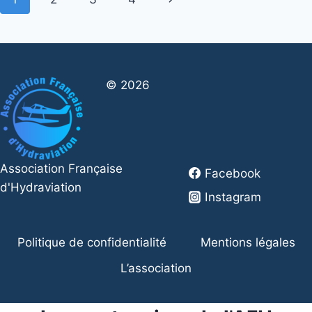
de
suivante
page
© 2026
Association Française
Facebook
d'Hydraviation
Instagram
Politique de confidentialité
Mentions légales
L’association