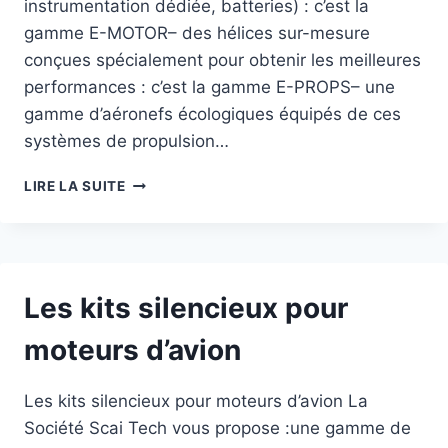
instrumentation dédiée, batteries) : c’est la
gamme E-MOTOR– des hélices sur-mesure
conçues spécialement pour obtenir les meilleures
performances : c’est la gamme E-PROPS– une
gamme d’aéronefs écologiques équipés de ces
systèmes de propulsion…
LES
LIRE LA SUITE
FUTURS
AVIONS
ET
ULM
(TERRESTRES)
Les kits silencieux pour
À
MOTORISATION
moteurs d’avion
ÉLECTRIQUE
Les kits silencieux pour moteurs d’avion La
Société Scai Tech vous propose :une gamme de