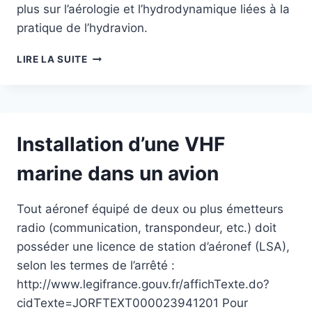
plus sur l’aérologie et l’hydrodynamique liées à la
pratique de l’hydravion.
MÉTÉOROLOGIE,
LIRE LA SUITE
AÉROLOGIE
ET
HYDRODYNAMIQUE
À
L’USAGE
Installation d’une VHF
DES
PILOTES
marine dans un avion
D’HYDRAVION
Tout aéronef équipé de deux ou plus émetteurs
radio (communication, transpondeur, etc.) doit
posséder une licence de station d’aéronef (LSA),
selon les termes de l’arrêté :
http://www.legifrance.gouv.fr/affichTexte.do?
cidTexte=JORFTEXT000023941201 Pour