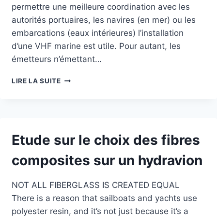
permettre une meilleure coordination avec les
autorités portuaires, les navires (en mer) ou les
embarcations (eaux intérieures) l’installation
d’une VHF marine est utile. Pour autant, les
émetteurs n’émettant…
INSTALLATION
LIRE LA SUITE
D’UNE
VHF
MARINE
DANS
UN
Etude sur le choix des fibres
AVION
composites sur un hydravion
NOT ALL FIBERGLASS IS CREATED EQUAL
There is a reason that sailboats and yachts use
polyester resin, and it’s not just because it’s a