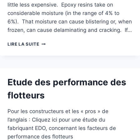
little less expensive. Epoxy resins take on
considerable moisture (in the range of 4% to
6%). That moisture can cause blistering or, when
frozen, can cause delaminating and cracking. If…
ETUDE
LIRE LA SUITE
SUR
LE
CHOIX
DES
FIBRES
Etude des performance des
COMPOSITES
SUR
flotteurs
UN
HYDRAVION
Pour les constructeurs et les « pros » de
l’anglais : Cliquez ici pour une étude du
fabriquant EDO, concernant les facteurs de
performance des flotteurs