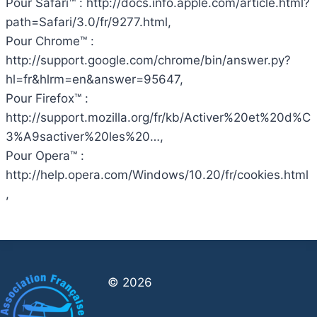
Pour Safari™ : http://docs.info.apple.com/article.html?
path=Safari/3.0/fr/9277.html,
Pour Chrome™ :
http://support.google.com/chrome/bin/answer.py?
hl=fr&hlrm=en&answer=95647,
Pour Firefox™ :
http://support.mozilla.org/fr/kb/Activer%20et%20d%C
3%A9sactiver%20les%20…,
Pour Opera™ :
http://help.opera.com/Windows/10.20/fr/cookies.html
,
© 2026