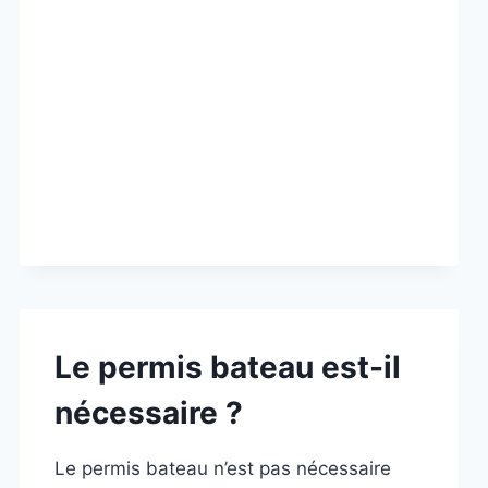
LICENCES
SEP
(LAND
ET
SEA)
À
COMPTER
DU
8
AVRIL
2015
Le permis bateau est-il
nécessaire ?
Le permis bateau n’est pas nécessaire