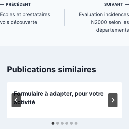
Navigation
PRÉCÉDENT
SUIVANT
Ecoles et prestataires
Evaluation incidences
de
vols découverte
N2000 selon les
l’article
départements
Publications similaires
Formulaire à adapter, pour votre
activité