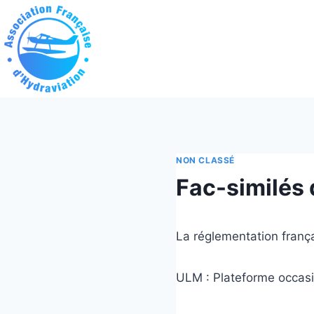
Aller
au
contenu
NON CLASSÉ
Fac-similés 
La réglementation françai
ULM : Plateforme occas