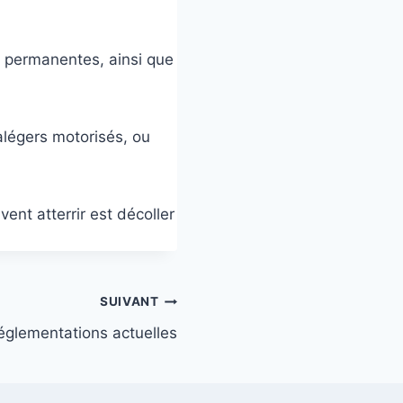
t permanentes, ainsi que
alégers motorisés, ou
ent atterrir est décoller
SUIVANT
églementations actuelles