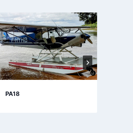
PA18
CNRA