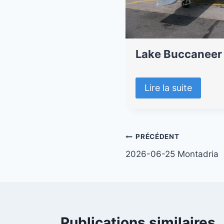
Lake Buccaneer
Lire la suite
Navigation
PRÉCÉDENT
2026-06-25 Montadria
de
l’article
Publications similaires