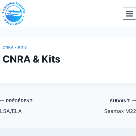
Aller
au
contenu
CNRA - KITS
CNRA & Kits
Navigation
PRÉCÉDENT
SUIVANT
LSA/ELA
Seamax M22
de
l’article