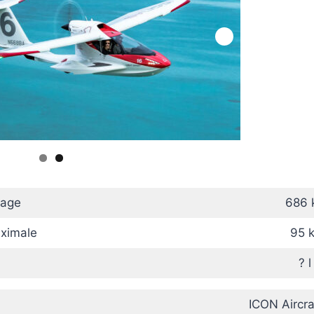
lage
686 
aximale
95 k
? l
ICON Aircra