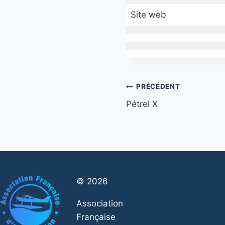
Site web
Navigation
PRÉCÉDENT
Pétrel X
de
l’article
© 2026
Association
Française