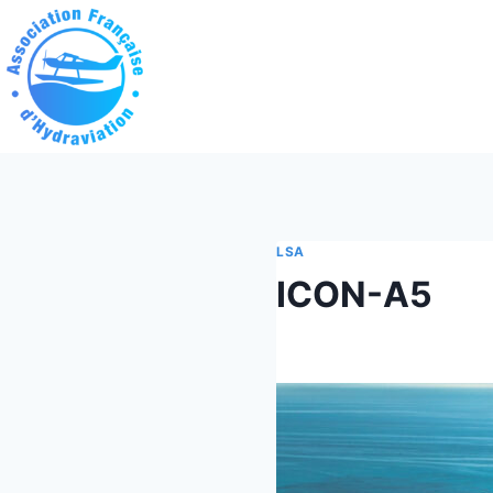
Aller
au
contenu
LSA
ICON-A5